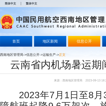
新
简体中文
繁体中文
窗
口
打
开
无
障
碍
说
明
首页
地区新闻
信息公开
页
面,
按
西南地区管理局
->
信息公开
->
运输生产
->
正文
Alt
云南省内机场暑运期间
加
波
浪
键
打
来源：西南地区管理局
2023-09-13 18:
开
导
盲
2023年7月1日至
8月
模
式
障航班起降9.6万架次
、