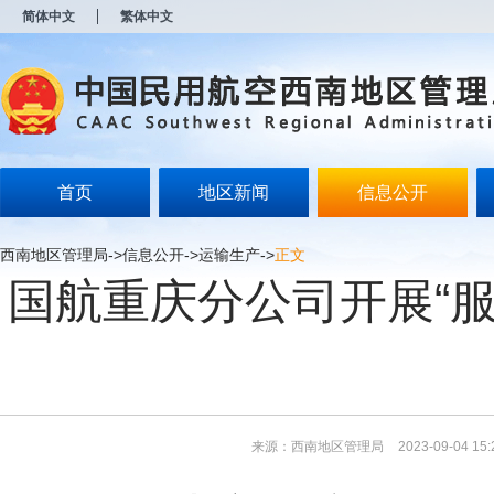
新
简体中文
繁体中文
窗
口
打
开
无
障
碍
说
明
首页
地区新闻
信息公开
页
面,
按
西南地区管理局
->
信息公开
->
运输生产
->
正文
Alt
国航重庆分公司开展“服
加
波
浪
键
打
开
导
盲
模
来源：西南地区管理局
2023-09-04 15:
式