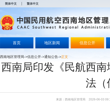
新
简体中文
繁体中文
窗
口
打
开
无
障
碍
说
明
首页
地区新闻
信息公开
页
面,
按
西南地区管理局
->
信息公开
->
通知公告
->
正文
Alt
西南局印发《民航西南
加
波
浪
键
法（
打
开
导
盲
模
来源：西南地区管理局
2026-06-03 09:
式