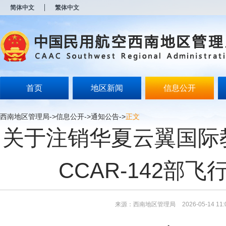
新
简体中文
繁体中文
窗
口
打
开
无
障
碍
说
明
首页
地区新闻
信息公开
页
面,
按
西南地区管理局
->
信息公开
->
通知公告
->
正文
Alt
关于注销华夏云翼国际
加
波
浪
键
CCAR-142部
打
开
导
盲
模
来源：西南地区管理局
2026-05-14 11:
式