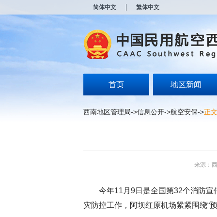
新
简体中文
繁体中文
窗
口
打
开
无
障
碍
说
明
首页
地区新闻
页
面,
按
西南地区管理局
->
信息公开
->
航空安保
->
正
Alt
加
波
浪
键
打
来源：
开
导
盲
今年11月9日是全国第32个消
模
式
灾防控工作，
阿坝红原机场
紧紧围绕“