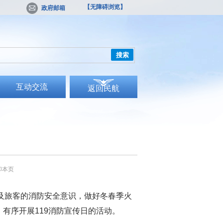
【无障碍浏览】
政府邮箱
搜索
互动交流
返回民航
印本页
工及旅客的消防安全意识，做好冬春季火
，
有序开展
119消防宣传日的活动
。