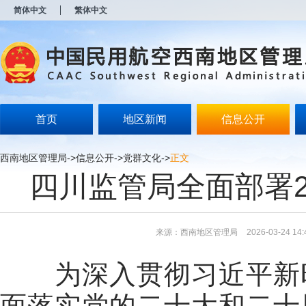
新
简体中文
繁体中文
窗
口
打
开
无
障
碍
说
明
首页
地区新闻
信息公开
页
面,
按
西南地区管理局
->
信息公开
->
党群文化
->
正文
Alt
四川监管局全面部署2
加
波
浪
键
打
来源：西南地区管理局
2026-03-24 14:
开
导
盲
为深入贯彻习近平新
模
式
面落实党的二十大和二十