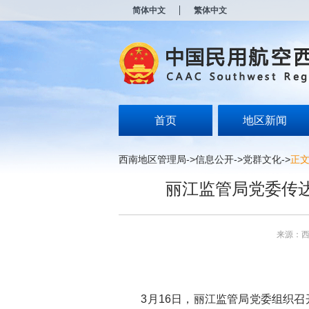
新
简体中文
繁体中文
窗
口
打
开
无
障
碍
说
明
首页
地区新闻
页
面,
按
西南地区管理局
->
信息公开
->
党群文化
->
正
Alt
加
丽江监管局党委传
波
浪
键
打
来源：
开
导
盲
模
式
3月16日，丽江监管局党委组织