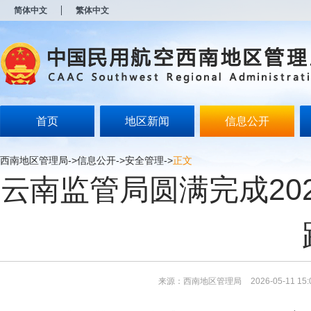
新
简体中文
繁体中文
窗
口
打
开
无
障
碍
说
明
首页
地区新闻
信息公开
页
面,
按
西南地区管理局
->
信息公开
->
安全管理
->
正文
Alt
云南监管局圆满完成20
加
波
浪
键
打
开
导
盲
模
来源：西南地区管理局
2026-05-11 15:
式