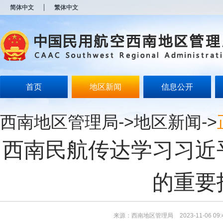
新
简体中文
繁体中文
窗
口
打
开
无
障
碍
说
明
首页
地区新闻
信息公开
页
面,
按
西南地区管理局
->
地区新闻
->
Alt
加
波
西南民航传达学习习近
浪
键
打
开
的重要
导
盲
模
式
来源：西南地区管理局
2023-11-06 09: