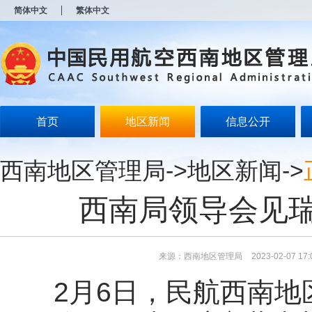
新
简体中文
繁体中文
窗
口
打
开
无
障
碍
说
明
首页
地区新闻
信息公开
页
面,
按
西南地区管理局
->
地区新闻
->
Alt
加
波
西南局领导会见
浪
键
打
开
导
来源：西南地区管理局
2023-02-07 17:
盲
模
2
月
6
日，民航西南地
式