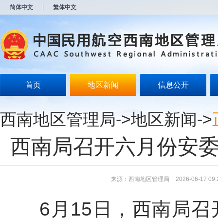
新
简体中文
繁体中文
窗
口
打
开
无
障
碍
说
明
首页
地区新闻
信息公开
页
面,
按
西南地区管理局
->
地区新闻
->
Alt
加
波
西南局召开六月份安委
浪
键
打
开
导
来源：西南地区管理局
2026-06-17 09:
盲
模
6月15日，西南局
式