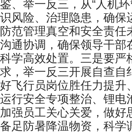
鉴、举一反三，
从
“
人机环
识风险、治理隐患，
确保
防范管理真空
和
安全责任
沟通协调
，
确保
领导干部
科学高效处置。
三
是
要严
求，举一反三开展自查自
好飞行员岗位胜任力提升
运行安全专项整治、锂电
加强员工关心关爱，做好
备足防暑降温物资，科学